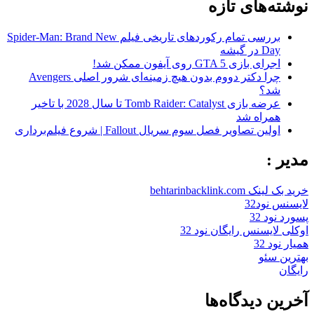
نوشته‌های تازه
بررسی تمام رکوردهای تاریخی فیلم Spider-Man: Brand New
Day در گیشه
اجرای بازی GTA 5 روی آیفون ممکن شد!
چرا دکتر دووم بدون هیچ زمینه‌ای شرور اصلی Avengers
شد؟
عرضه بازی Tomb Raider: Catalyst تا سال 2028 با تاخیر
همراه شد
اولین تصاویر فصل سوم سریال Fallout | شروع فیلم‌برداری
مدیر :
خرید بک لینک behtarinbacklink.com
لایسنس نود32
پسورد نود 32
اوکلی لایسنس رایگان نود 32
همیار نود 32
بهترین سئو
رایگان
آخرین دیدگاه‌ها