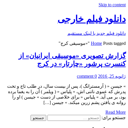
Skip to content
دانلود فیلم خارجی
دانلود فیلم جدید با لینک مستقیم
Posts tagged "«موسیقی کرج"
Home
گزارش تصویری «موسیقی ایرانیان» از
کنسرت پرشور «چارتار» در کرج
ژانویه 25, 2016
0 comment
» جیسن « ( آرمسترانگ )، پس از بیست سال، در طلب تاج و تخت
پدرش که عموى ناتنی ‏اش، » پلیاس « ( ویلمر ) آن را به یغما برده
بود، بر می ‏آید. » پلیاس « براى خلاصى از دست » جیسن ) او را
روانه ‏ى یافتن پشم زرین می‏کند. » جیسن […]
Read More
جستجو برای: