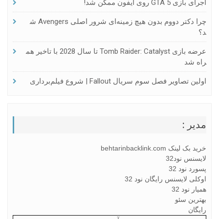
اجرای بازی GTA 5 روی آیفون ممکن شد!
چرا دکتر دووم بدون هیچ زمینه‌ای شرور اصلی Avengers ش
د؟
عرضه بازی Tomb Raider: Catalyst تا سال 2028 با تاخیر هم
راه شد
اولین تصاویر فصل سوم سریال Fallout | شروع فیلم‌برداری
مدیر :
خرید بک لینک behtarinbacklink.com
لایسنس نود32
پسورد نود 32
اوکلی لایسنس رایگان نود 32
همیار نود 32
بهترین سئو
رایگان