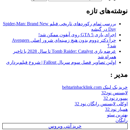
نوشته‌های تازه
بررسی تمام رکوردهای تاریخی فیلم Spider-Man: Brand New
Day در گیشه
اجرای بازی GTA 5 روی آیفون ممکن شد!
چرا دکتر دووم بدون هیچ زمینه‌ای شرور اصلی Avengers
شد؟
عرضه بازی Tomb Raider: Catalyst تا سال 2028 با تاخیر
همراه شد
اولین تصاویر فصل سوم سریال Fallout | شروع فیلم‌برداری
مدیر :
خرید بک لینک behtarinbacklink.com
لایسنس نود32
پسورد نود 32
اوکلی لایسنس رایگان نود 32
همیار نود 32
بهترین سئو
رایگان
خرید آنتی ویروس