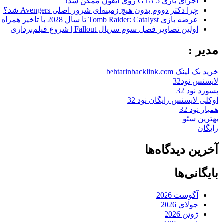
اجرای بازی GTA 5 روی آیفون ممکن شد!
چرا دکتر دووم بدون هیچ زمینه‌ای شرور اصلی Avengers شد؟
عرضه بازی Tomb Raider: Catalyst تا سال 2028 با تاخیر همراه شد
اولین تصاویر فصل سوم سریال Fallout | شروع فیلم‌برداری
مدیر :
خرید بک لینک behtarinbacklink.com
لایسنس نود32
پسورد نود 32
اوکلی لایسنس رایگان نود 32
همیار نود 32
بهترین سئو
رایگان
آخرین دیدگاه‌ها
بایگانی‌ها
آگوست 2026
جولای 2026
ژوئن 2026