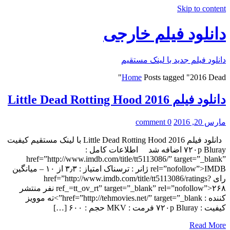
Skip to content
دانلود فیلم خارجی
دانلود فیلم جدید با لینک مستقیم
Home
Posts tagged "2016 Dead"
دانلود فیلم Little Dead Rotting Hood 2016
مارس 20, 2016
0 comment
دانلود فیلم Little Dead Rotting Hood 2016 با لینک مستقیم کیفیت
۷۲۰p Bluray اضافه شد اطلاعات کامل :
href=”http://www.imdb.com/title/tt5113086/” target=”_blank”
rel=”nofollow”>IMDB ژانر : ترسناک امتياز : ۳٫۳ از ۱۰ – میانگین
رای href=”http://www.imdb.com/title/tt5113086/ratings?
ref_=tt_ov_rt” target=”_blank” rel=”nofollow”>۲۶۸ نفر منتشر
کننده : href=”http://tehmovies.net/” target=”_blank”>ته موویز
کیفیت : ۷۲۰p Bluray فرمت : MKV حجم : ۶۰۰ […]
Read More