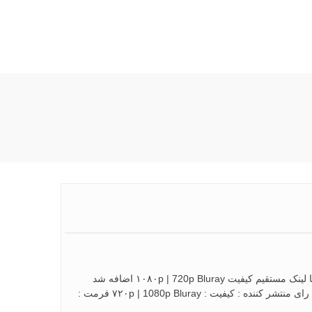
دانلود فیلم War of the Worlds 2005 دانلود فیلم War of the Worlds 2005 با لینک مستقیم کیفیت ۱۰۸۰p | 720p Bluray اضافه شد
اطلاعات کامل : ژانر : اکشن | ماجراجویی | درام امتياز : ۶٫۵ از ۱۰ – میانگین رای منتشر کننده : کیفیت : ۷۲۰p | 1080p Bluray فرمت :