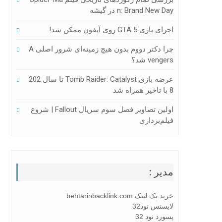
N: Brand New Day در گیشه
اجرای بازی GTA 5 روی آیفون ممکن شد!
چرا دکتر دووم بدون هیچ زمینه‌ای شرور اصلی A
Vengers شد؟
عرضه بازی Tomb Raider: Catalyst تا سال 202
8 با تاخیر همراه شد
اولین تصاویر فصل سوم سریال Fallout | شروع
فیلم‌برداری
مدیر :
خرید بک لینک behtarinbacklink.com
لایسنس نود32
پسورد نود 32