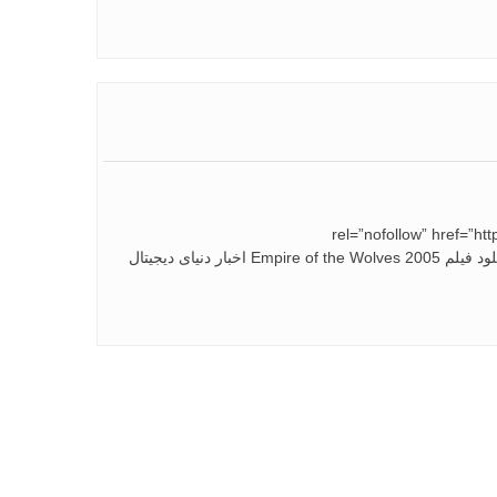
rel=”nofollow” href
%D9%81%D9%8A%D9%84%D9%85-empire-of-the-wolves-2005/”>دانلود فیلم Empire of the Wolves 2005 اخبار دنیای دیجیتال