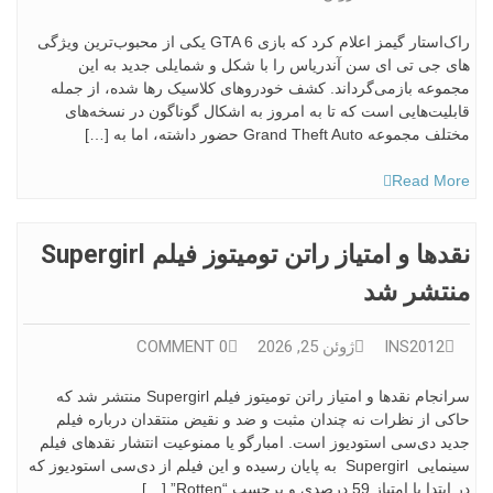
راک‌استار گیمز اعلام کرد که بازی GTA 6 یکی از محبوب‌ترین ویژگی
های جی تی ای سن آندریاس را با شکل و شمایلی جدید به این
مجموعه بازمی‌گرداند. کشف خودروهای کلاسیک رها شده، از جمله
قابلیت‌هایی است که تا به امروز به اشکال گوناگون در نسخه‌های
مختلف مجموعه Grand Theft Auto حضور داشته، اما به […]
Read More
نقدها و امتیاز راتن تومیتوز فیلم Supergirl
منتشر شد
INS2012
ژوئن 25, 2026
0 COMMENT
سرانجام نقدها و امتیاز راتن تومیتوز فیلم Supergirl منتشر شد که
حاکی از نظرات نه چندان مثبت و ضد و نقیض منتقدان درباره فیلم
جدید دی‌سی استودیوز است. امبارگو یا ممنوعیت انتشار نقدهای فیلم
سینمایی Supergirl به پایان رسیده و این فیلم از دی‌سی استودیوز که
در ابتدا با امتیاز 59 درصدی و برچسب “Rotten” […]