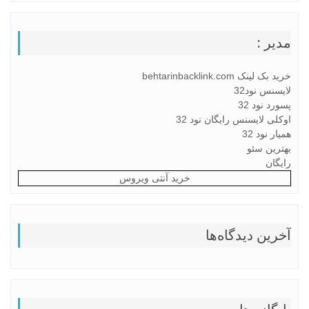
مدیر :
خرید بک لینک behtarinbacklink.com
لایسنس نود32
پسورد نود 32
اوکلی لایسنس رایگان نود 32
همیار نود 32
بهترین سئو
رایگان
خرید آنتی ویروس
آخرین دیدگاه‌ها