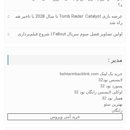
د؟
عرضه بازی Tomb Raider: Catalyst تا سال 2028 با تاخیر هم
راه شد
اولین تصاویر فصل سوم سریال Fallout | شروع فیلم‌برداری
مدیر :
خرید بک لینک behtarinbacklink.com
لایسنس نود32
پسورد نود 32
اوکلی لایسنس رایگان نود 32
همیار نود 32
بهترین سئو
رایگان
خرید آنتی ویروس