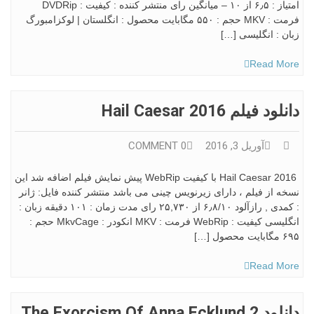
امتياز : ۶٫۵ از ۱۰ – میانگین رای منتشر کننده : کیفیت : DVDRip
فرمت : MKV حجم : ۵۵۰ مگابایت محصول : انگلستان | لوکزامبورگ
زبان : انگلیسی […]
Read More
دانلود فیلم Hail Caesar 2016
آوریل 3, 2016
0 COMMENT
Hail Caesar 2016 با کیفیت WebRip پیش نمایش فیلم اضافه شد این
نسخه از فیلم ، دارای زیرنویس چینی می باشد منتشر کننده فایل: ژانر
: کمدی , رازآلود ۶٫۸/۱۰ از ۲۵,۷۳۰ رای مدت زمان : ۱۰۱ دقیقه زبان :
انگلیسی کیفیت : WebRip فرمت : MKV انکودر : MkvCage حجم :
۶۹۵ مگابایت محصول […]
Read More
دانلود The Exorcism Of Anna Ecklund 2