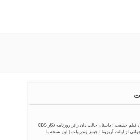
دانلود فیلم حقیقت – Truth 2015 با لینک مستقیم از سرورهای پرسرعت ایران فیلم حقیقت ؛ داستان جالب دان راتر روزنامه نگار CBS
انی از ایالت آریزونا ؛ جیمز وندربیلت | این نسخه با