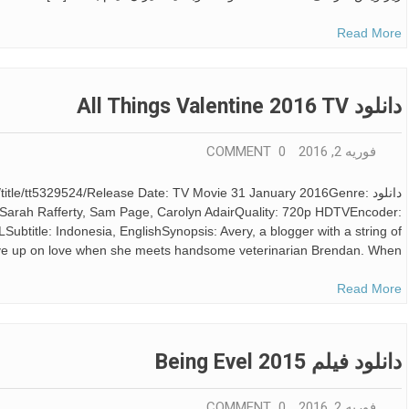
Read More
دانلود All Things Valentine 2016 TV
فوریه 2, 2016
0 COMMENT
دانلود title/tt5329524/Release Date: TV Movie 31 January 2016Genre
arah Rafferty, Sam Page, Carolyn AdairQuality: 720p HDTVEncoder:
itle: Indonesia, EnglishSynopsis: Avery, a blogger with a string of
give up on love when she meets handsome veterinarian Brendan. When […]
Read More
دانلود فیلم Being Evel 2015
فوریه 2, 2016
0 COMMENT