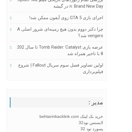
N: Brand New Day در گیشه
اجرای بازی GTA 5 روی آیفون ممکن شد!
چرا دکتر دووم بدون هیچ زمینه‌ای شرور اصلی A
Vengers شد؟
عرضه بازی Tomb Raider: Catalyst تا سال 202
8 با تاخیر همراه شد
اولین تصاویر فصل سوم سریال Fallout | شروع
فیلم‌برداری
مدیر :
خرید بک لینک behtarinbacklink.com
لایسنس نود32
پسورد نود 32