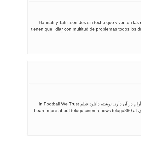
Hannah y Tahir son dos sin techo que viven en las
tienen que lidiar con multitud de problemas todos los d
این مستند نگاهی به لیگ فوتبال آمریکا (NFL) و رشد تیم های جزایر اقیانوس آرام در آن دارد. نوشته دانلود فیلم In Football We Trust
2015 اولین بار در دانلود فیلم با لینک مستقیم پدیدار شد. تکنولوژی جدید فانتزی Learn more about telugu cinema news telugu360 at