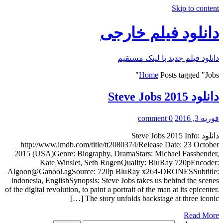
Skip to content
دانلود فیلم خارجی
دانلود فیلم جدید با لینک مستقیم
Home
Posts tagged "Jobs"
دانلود Steve Jobs 2015
فوریه 3, 2016
0 comment
دانلود Steve Jobs 2015 Info:
http://www.imdb.com/title/tt2080374/Release Date: 23 October
2015 (USA)Genre: Biography, DramaStars: Michael Fassbender,
Kate Winslet, Seth RogenQuality: BluRay 720pEncoder:
Algoon@Ganool.agSource: 720p BluRay x264-DRONESSubtitle:
Indonesia, EnglishSynopsis: Steve Jobs takes us behind the scenes
of the digital revolution, to paint a portrait of the man at its epicenter.
The story unfolds backstage at three iconic […]
Read More