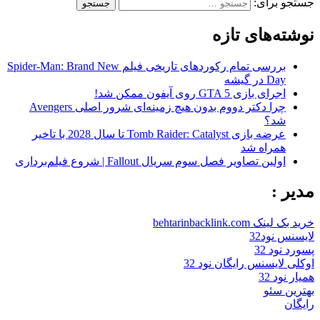
جستجو برای:
نوشته‌های تازه
بررسی تمام رکوردهای تاریخی فیلم Spider-Man: Brand New
Day در گیشه
اجرای بازی GTA 5 روی آیفون ممکن شد!
چرا دکتر دووم بدون هیچ زمینه‌ای شرور اصلی Avengers
شد؟
عرضه بازی Tomb Raider: Catalyst تا سال 2028 با تاخیر
همراه شد
اولین تصاویر فصل سوم سریال Fallout | شروع فیلم‌برداری
مدیر :
خرید بک لینک behtarinbacklink.com
لایسنس نود32
پسورد نود 32
اوکلی لایسنس رایگان نود 32
همیار نود 32
بهترین سئو
رایگان