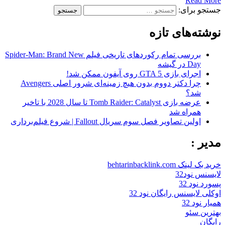
Read More
جستجو برای:
نوشته‌های تازه
بررسی تمام رکوردهای تاریخی فیلم Spider-Man: Brand New
Day در گیشه
اجرای بازی GTA 5 روی آیفون ممکن شد!
چرا دکتر دووم بدون هیچ زمینه‌ای شرور اصلی Avengers
شد؟
عرضه بازی Tomb Raider: Catalyst تا سال 2028 با تاخیر
همراه شد
اولین تصاویر فصل سوم سریال Fallout | شروع فیلم‌برداری
مدیر :
خرید بک لینک behtarinbacklink.com
لایسنس نود32
پسورد نود 32
اوکلی لایسنس رایگان نود 32
همیار نود 32
بهترین سئو
رایگان