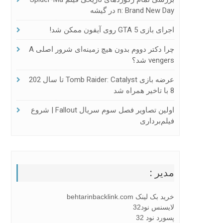
N: Brand New Day در گیشه
اجرای بازی GTA 5 روی آیفون ممکن شد!
چرا دکتر دووم بدون هیچ زمینه‌ای شرور اصلی A
Vengers شد؟
عرضه بازی Tomb Raider: Catalyst تا سال 202
8 با تاخیر همراه شد
اولین تصاویر فصل سوم سریال Fallout | شروع
فیلم‌برداری
مدیر :
خرید بک لینک behtarinbacklink.com
لایسنس نود32
پسورد نود 32