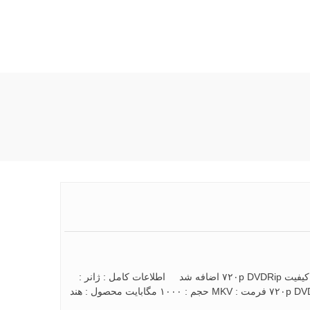
دانلود فیلم Housefull 3 2016 دانلود فیلم Housefull 3 2016 با لینک مستقیم کیفیت ۷۲۰p DVDRip اضافه شد اطلاعات کامل : ژانر :
کمدی | عاشقانه امتياز : ۵٫۵ از ۱۰ – میانگین رای منتشر کننده : کیفیت : ۷۲۰p DVDRip فرمت : MKV حجم : ۱۰۰۰ مگابایت محصول : هند