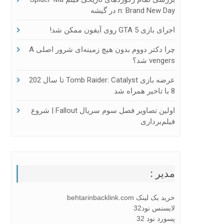
N: Brand New Day در گیشه
اجرای بازی GTA 5 روی آیفون ممکن شد!
چرا دکتر دووم بدون هیچ زمینه‌ای شرور اصلی A
Vengers شد؟
عرضه بازی Tomb Raider: Catalyst تا سال 202
8 با تاخیر همراه شد
اولین تصاویر فصل سوم سریال Fallout | شروع
فیلم‌برداری
مدیر :
خرید بک لینک behtarinbacklink.com
لایسنس نود32
پسورد نود 32