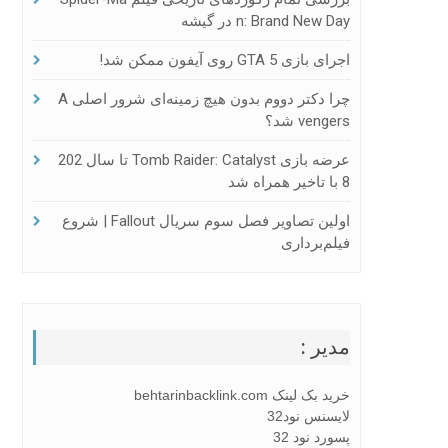
N: Brand New Day در گیشه
اجرای بازی GTA 5 روی آیفون ممکن شد!
چرا دکتر دووم بدون هیچ زمینه‌ای شرور اصلی A
Vengers شد؟
عرضه بازی Tomb Raider: Catalyst تا سال 202
8 با تاخیر همراه شد
اولین تصاویر فصل سوم سریال Fallout | شروع
فیلم‌برداری
مدیر :
خرید بک لینک behtarinbacklink.com
لایسنس نود32
پسورد نود 32