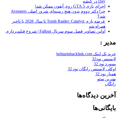
Day در گیشه
اجرای بازی GTA 5 روی آیفون ممکن شد!
چرا دکتر دووم بدون هیچ زمینه‌ای شرور اصلی Avengers
شد؟
عرضه بازی Tomb Raider: Catalyst تا سال 2028 با تاخیر
همراه شد
اولین تصاویر فصل سوم سریال Fallout | شروع فیلم‌برداری
مدیر :
خرید بک لینک behtarinbacklink.com
لایسنس نود32
پسورد نود 32
اوکلی لایسنس رایگان نود 32
همیار نود 32
بهترین سئو
رایگان
آخرین دیدگاه‌ها
بایگانی‌ها