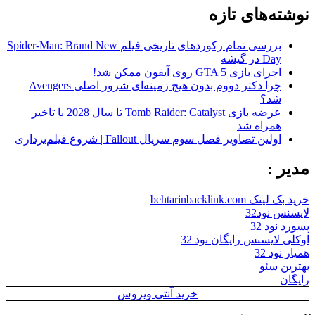
نوشته‌های تازه
بررسی تمام رکوردهای تاریخی فیلم Spider-Man: Brand New
Day در گیشه
اجرای بازی GTA 5 روی آیفون ممکن شد!
چرا دکتر دووم بدون هیچ زمینه‌ای شرور اصلی Avengers
شد؟
عرضه بازی Tomb Raider: Catalyst تا سال 2028 با تاخیر
همراه شد
اولین تصاویر فصل سوم سریال Fallout | شروع فیلم‌برداری
مدیر :
خرید بک لینک behtarinbacklink.com
لایسنس نود32
پسورد نود 32
اوکلی لایسنس رایگان نود 32
همیار نود 32
بهترین سئو
رایگان
خرید آنتی ویروس