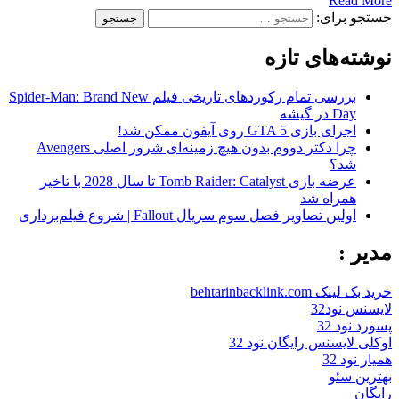
Read More
جستجو برای:
نوشته‌های تازه
بررسی تمام رکوردهای تاریخی فیلم Spider-Man: Brand New
Day در گیشه
اجرای بازی GTA 5 روی آیفون ممکن شد!
چرا دکتر دووم بدون هیچ زمینه‌ای شرور اصلی Avengers
شد؟
عرضه بازی Tomb Raider: Catalyst تا سال 2028 با تاخیر
همراه شد
اولین تصاویر فصل سوم سریال Fallout | شروع فیلم‌برداری
مدیر :
خرید بک لینک behtarinbacklink.com
لایسنس نود32
پسورد نود 32
اوکلی لایسنس رایگان نود 32
همیار نود 32
بهترین سئو
رایگان