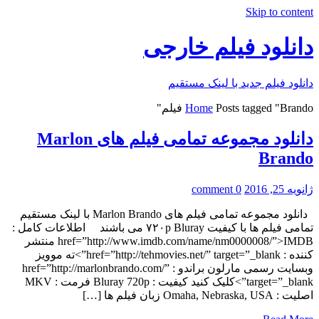
Skip to content
دانلود فیلم خارجی
دانلود فیلم جدید با لینک مستقیم
Posts tagged "Brando فیلم"
Home
دانلود مجموعه تمامی فیلم های Marlon
Brando
ژانویه 25, 2016
0 comment
دانلود مجموعه تمامی فیلم های Marlon Brando با لینک مستقیم
تمامی فیلم ها با کیفیت ۷۲۰p Bluray می باشند اطلاعات کامل :
href=”http://www.imdb.com/name/nm0000008/”>IMDB منتشر
کننده : href=”http://tehmovies.net/” target=”_blank”>ته موویز
وبسایت رسمی مارلون براندو : href=”http://marlonbrando.com/”
target=”_blank”>کلیک کنید کیفیت : Bluray 720p فرمت : MKV
اصلیت : Omaha, Nebraska, USA زبان فیلم ها […]