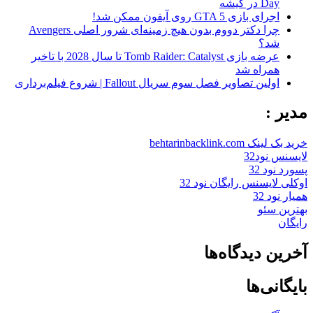
Day در گیشه
اجرای بازی GTA 5 روی آیفون ممکن شد!
چرا دکتر دووم بدون هیچ زمینه‌ای شرور اصلی Avengers
شد؟
عرضه بازی Tomb Raider: Catalyst تا سال 2028 با تاخیر
همراه شد
اولین تصاویر فصل سوم سریال Fallout | شروع فیلم‌برداری
مدیر :
خرید بک لینک behtarinbacklink.com
لایسنس نود32
پسورد نود 32
اوکلی لایسنس رایگان نود 32
همیار نود 32
بهترین سئو
رایگان
آخرین دیدگاه‌ها
بایگانی‌ها