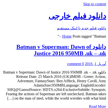
Skip to content
دانلود فیلم خارجی
دانلود فیلم جدید با لینک مستقیم
Home
Posts tagged "Batman –"
دانلود Batman v Superman: Dawn of
Justice 2016 950MB .uk – .uk
آوریل 1, 2016
0 comment
دانلود Batman v Superman: Dawn of Justice 2016 950MB .uk – .uk
Release Date: 25 March 2016 (UK)IMDB : Genre: Action,
Adventure, FantasyStars: Ben Affleck, Henry Cavill, Amy
AdamsSize:950MBLanguage: EnglishEncoder:
SHQ@GanoolSource: HDTS.x264-ExclusiveSubtitle: Synopsis:
Fearing the actions of Superman are left unchecked, Batman takes
on the man of steel, while the world wrestles with what kind […]
Read More