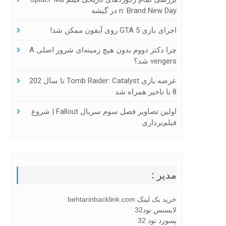
N: Brand New Day در گیشه
اجرای بازی GTA 5 روی آیفون ممکن شد!
چرا دکتر دووم بدون هیچ زمینه‌ای شرور اصلی A
Vengers شد؟
عرضه بازی Tomb Raider: Catalyst تا سال 202
8 با تاخیر همراه شد
اولین تصاویر فصل سوم سریال Fallout | شروع
فیلم‌برداری
مدیر :
خرید بک لینک behtarinbacklink.com
لایسنس نود32
پسورد نود 32