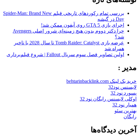
بررسی تمام رکوردهای تاریخی فیلم Spider-Man: Brand New
Day در گیشه
اجرای بازی GTA 5 روی آیفون ممکن شد!
چرا دکتر دووم بدون هیچ زمینه‌ای شرور اصلی Avengers
شد؟
عرضه بازی Tomb Raider: Catalyst تا سال 2028 با تاخیر
همراه شد
اولین تصاویر فصل سوم سریال Fallout | شروع فیلم‌برداری
مدیر :
خرید بک لینک behtarinbacklink.com
لایسنس نود32
پسورد نود 32
اوکلی لایسنس رایگان نود 32
همیار نود 32
بهترین سئو
رایگان
آخرین دیدگاه‌ها