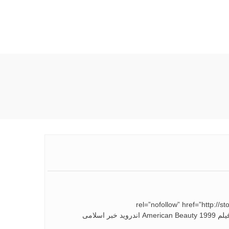
rel=”nofollow” href=”ht