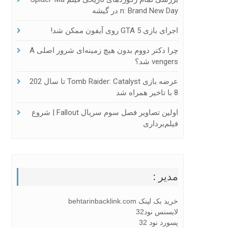
N: Brand New Day در گیشه
اجرای بازی GTA 5 روی آیفون ممکن شد!
چرا دکتر دووم بدون هیچ زمینه‌ای شرور اصلی A
Vengers شد؟
عرضه بازی Tomb Raider: Catalyst تا سال 202
8 با تاخیر همراه شد
اولین تصاویر فصل سوم سریال Fallout | شروع
فیلم‌برداری
مدیر :
خرید بک لینک behtarinbacklink.com
لایسنس نود32
پسورد نود 32