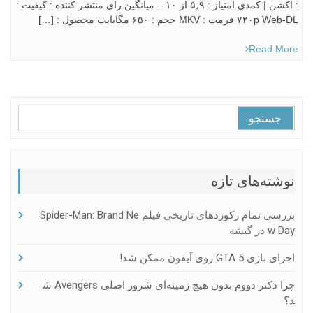
: اکشن | کمدی امتياز : ۵٫۹ از ۱۰ – میانگین رای منتشر کننده : کیفیت :
۷۲۰p Web-DL فرمت : MKV حجم : ۶۵۰ مگابایت محصول : […]
Read More
جستجو
برای:
نوشته‌های تازه
بررسی تمام رکوردهای تاریخی فیلم Spider-Man: Brand Ne
W Day در گیشه
اجرای بازی GTA 5 روی آیفون ممکن شد!
چرا دکتر دووم بدون هیچ زمینه‌ای شرور اصلی Avengers ش
د؟