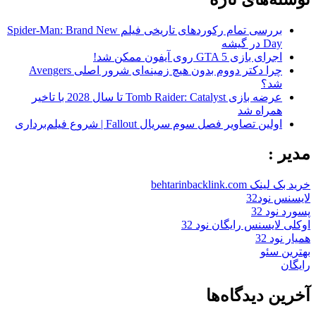
بررسی تمام رکوردهای تاریخی فیلم Spider-Man: Brand New
Day در گیشه
اجرای بازی GTA 5 روی آیفون ممکن شد!
چرا دکتر دووم بدون هیچ زمینه‌ای شرور اصلی Avengers
شد؟
عرضه بازی Tomb Raider: Catalyst تا سال 2028 با تاخیر
همراه شد
اولین تصاویر فصل سوم سریال Fallout | شروع فیلم‌برداری
مدیر :
خرید بک لینک behtarinbacklink.com
لایسنس نود32
پسورد نود 32
اوکلی لایسنس رایگان نود 32
همیار نود 32
بهترین سئو
رایگان
آخرین دیدگاه‌ها