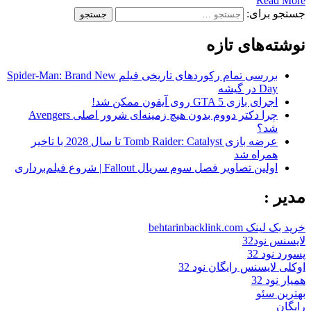
Read More
جستجو برای:
نوشته‌های تازه
بررسی تمام رکوردهای تاریخی فیلم Spider-Man: Brand New
Day در گیشه
اجرای بازی GTA 5 روی آیفون ممکن شد!
چرا دکتر دووم بدون هیچ زمینه‌ای شرور اصلی Avengers
شد؟
عرضه بازی Tomb Raider: Catalyst تا سال 2028 با تاخیر
همراه شد
اولین تصاویر فصل سوم سریال Fallout | شروع فیلم‌برداری
مدیر :
خرید بک لینک behtarinbacklink.com
لایسنس نود32
پسورد نود 32
اوکلی لایسنس رایگان نود 32
همیار نود 32
بهترین سئو
رایگان