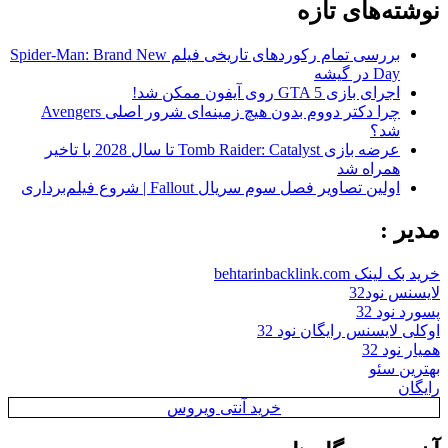
نوشته‌های تازه
بررسی تمام رکوردهای تاریخی فیلم Spider-Man: Brand New
Day در گیشه
اجرای بازی GTA 5 روی آیفون ممکن شد!
چرا دکتر دووم بدون هیچ زمینه‌ای شرور اصلی Avengers
شد؟
عرضه بازی Tomb Raider: Catalyst تا سال 2028 با تاخیر
همراه شد
اولین تصاویر فصل سوم سریال Fallout | شروع فیلم‌برداری
مدیر :
خرید بک لینک behtarinbacklink.com
لایسنس نود32
پسورد نود 32
اوکلی لایسنس رایگان نود 32
همیار نود 32
بهترین سئو
رایگان
خرید آنتی ویروس