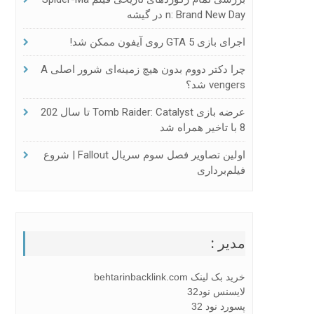
N: Brand New Day در گیشه
اجرای بازی GTA 5 روی آیفون ممکن شد!
چرا دکتر دووم بدون هیچ زمینه‌ای شرور اصلی A
Vengers شد؟
عرضه بازی Tomb Raider: Catalyst تا سال 202
8 با تاخیر همراه شد
اولین تصاویر فصل سوم سریال Fallout | شروع
فیلم‌برداری
مدیر :
خرید بک لینک behtarinbacklink.com
لایسنس نود32
پسورد نود 32