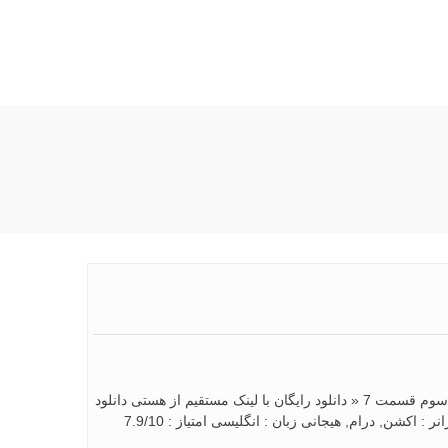
سریال Tyrant فصل سوم قسمت هفتم دانلود سریال اکشن ( Tyrant ) فصل سوم قسمت 7 « دانلود رایگان با لینک مستقیم از هستی دانلود
» کیفیت ۴۸۰p و ۷۲۰p اضافه شد نسخه کم حجم با کیفیت X265 اضافه شد ژانر : اکشن, درام, هیجانی زبان : انگلیسی امتیاز : 7.9/10