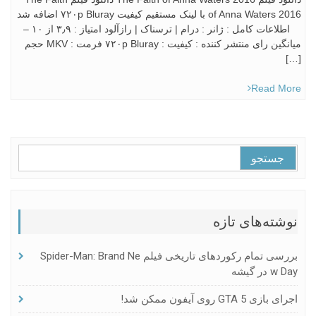
of Anna Waters 2016 با لینک مستقیم کیفیت ۷۲۰p Bluray اضافه شد
اطلاعات کامل : ژانر : درام | ترسناک | رازآلود امتياز : ۳٫۹ از ۱۰ –
میانگین رای منتشر کننده : کیفیت : ۷۲۰p Bluray فرمت : MKV حجم
[…]
Read More
جستجو
برای:
نوشته‌های تازه
بررسی تمام رکوردهای تاریخی فیلم Spider-Man: Brand Ne
W Day در گیشه
اجرای بازی GTA 5 روی آیفون ممکن شد!