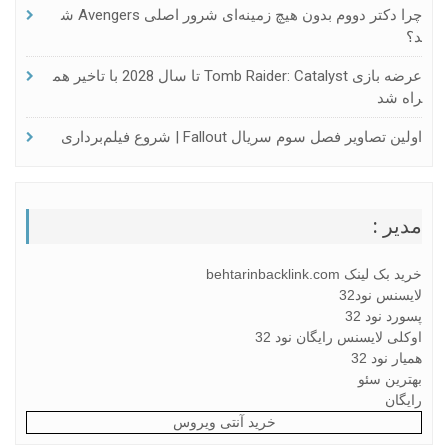
چرا دکتر دووم بدون هیچ زمینه‌ای شرور اصلی Avengers ش
د؟
عرضه بازی Tomb Raider: Catalyst تا سال 2028 با تاخیر هم
راه شد
اولین تصاویر فصل سوم سریال Fallout | شروع فیلم‌برداری
مدیر :
خرید بک لینک behtarinbacklink.com
لایسنس نود32
پسورد نود 32
اوکلی لایسنس رایگان نود 32
همیار نود 32
بهترین سئو
رایگان
خرید آنتی ویروس