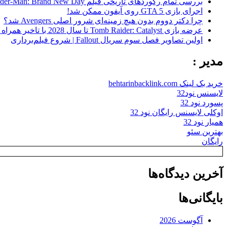
بررسی تمام رکوردهای تاریخی فیلم Spider-Man: Brand New Day در گیشه
اجرای بازی GTA 5 روی آیفون ممکن شد!
چرا دکتر دووم بدون هیچ زمینه‌ای شرور اصلی Avengers شد؟
عرضه بازی Tomb Raider: Catalyst تا سال 2028 با تاخیر همراه شد
اولین تصاویر فصل سوم سریال Fallout | شروع فیلم‌برداری
مدیر :
خرید بک لینک behtarinbacklink.com
لایسنس نود32
پسورد نود 32
اوکلی لایسنس رایگان نود 32
همیار نود 32
بهترین سئو
رایگان
آخرین دیدگاه‌ها
بایگانی‌ها
آگوست 2026