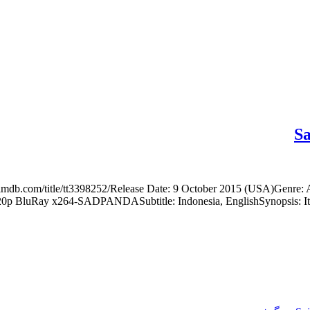
.com/title/tt3398252/Release Date: 9 October 2015 (USA)Genre: Action,
BluRay x264-SADPANDASubtitle: Indonesia, EnglishSynopsis: It’s 25