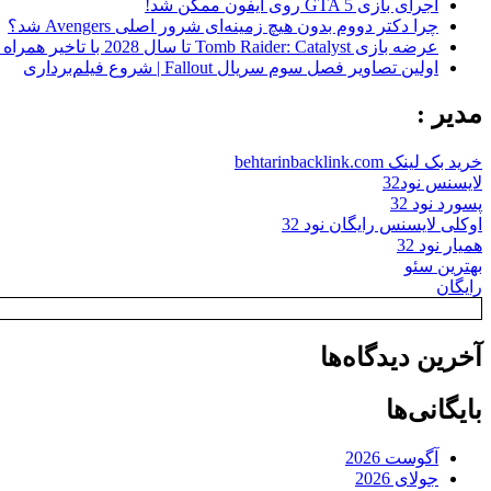
اجرای بازی GTA 5 روی آیفون ممکن شد!
چرا دکتر دووم بدون هیچ زمینه‌ای شرور اصلی Avengers شد؟
عرضه بازی Tomb Raider: Catalyst تا سال 2028 با تاخیر همراه شد
اولین تصاویر فصل سوم سریال Fallout | شروع فیلم‌برداری
مدیر :
خرید بک لینک behtarinbacklink.com
لایسنس نود32
پسورد نود 32
اوکلی لایسنس رایگان نود 32
همیار نود 32
بهترین سئو
رایگان
آخرین دیدگاه‌ها
بایگانی‌ها
آگوست 2026
جولای 2026