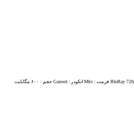
دانلود فیلم Journey to Le Mans 2014 با کیفیت BluRay 720p ژانر : مستند ۵٫۸/۱۰ از ۳۰ رای مدت زمان : ۹۶ دقیقه زبان : انگلیسی کیفیت : BluRay 720p فرمت : Mkv انکودر : Ganool حجم : ۶۰۰ مگابایت