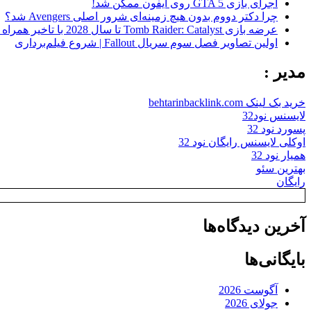
اجرای بازی GTA 5 روی آیفون ممکن شد!
چرا دکتر دووم بدون هیچ زمینه‌ای شرور اصلی Avengers شد؟
عرضه بازی Tomb Raider: Catalyst تا سال 2028 با تاخیر همراه شد
اولین تصاویر فصل سوم سریال Fallout | شروع فیلم‌برداری
مدیر :
خرید بک لینک behtarinbacklink.com
لایسنس نود32
پسورد نود 32
اوکلی لایسنس رایگان نود 32
همیار نود 32
بهترین سئو
رایگان
آخرین دیدگاه‌ها
بایگانی‌ها
آگوست 2026
جولای 2026