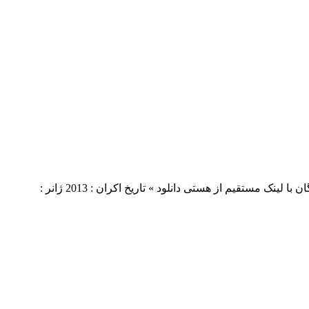
دانلود فیلم Night of the Templar 2013 لینک مستقیم دانلود فیلم Night of the Templar 2013 با کیفیت خارق العاده (BluRay 720p) « دانلود رایگان با لینک مستقیم از هستی دانلود » تاریخ اکران : 2013 ژانر :