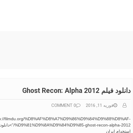
دانلود فیلم Ghost Recon: Alpha 2012
فوریه 11, 2016
0 COMMENT
=”http://filmdu.org/%D8%AF%D8%A7%D9%86%D9%84%D9%88%D8%AF-
استخدام ایران