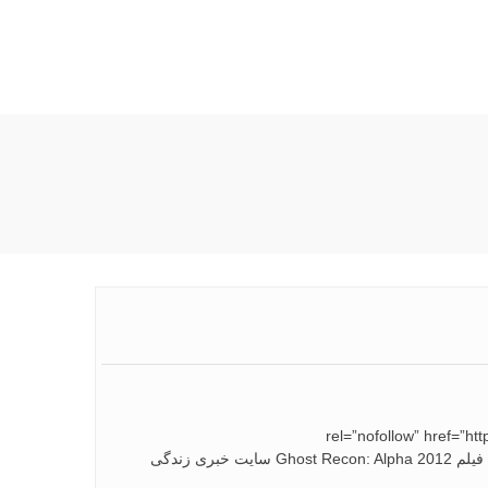
rel=”nofollow” href
%D9%81%D9%8A%D9%84%D9%85-ghost-recon-alpha-2012/”>دانلود فیلم Ghost Recon: Alpha 2012 سایت خبری زندگی