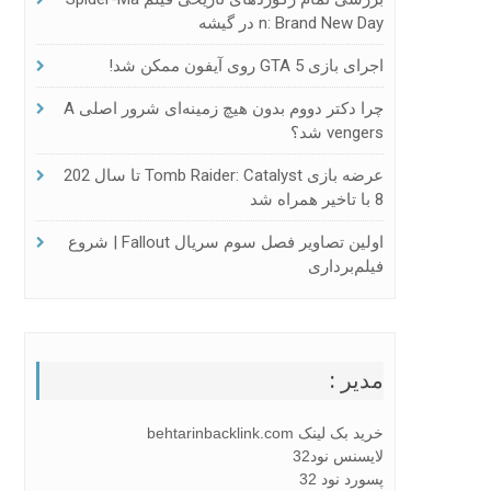
N: Brand New Day در گیشه
اجرای بازی GTA 5 روی آیفون ممکن شد!
چرا دکتر دووم بدون هیچ زمینه‌ای شرور اصلی A
Vengers شد؟
عرضه بازی Tomb Raider: Catalyst تا سال 202
8 با تاخیر همراه شد
اولین تصاویر فصل سوم سریال Fallout | شروع
فیلم‌برداری
مدیر :
خرید بک لینک behtarinbacklink.com
لایسنس نود32
پسورد نود 32