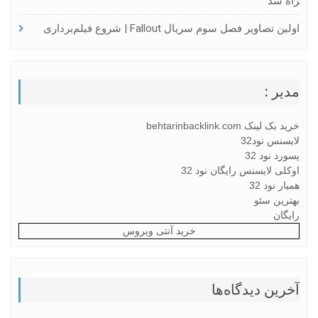
راه شد
اولین تصاویر فصل سوم سریال Fallout | شروع فیلم‌برداری
مدیر :
خرید بک لینک behtarinbacklink.com
لایسنس نود32
پسورد نود 32
اوکلی لایسنس رایگان نود 32
همیار نود 32
بهترین سئو
رایگان
خرید آنتی ویروس
آخرین دیدگاه‌ها