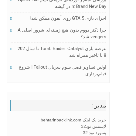
N: Brand New Day در گیشه
اجرای بازی GTA 5 روی آیفون ممکن شد!
چرا دکتر دووم بدون هیچ زمینه‌ای شرور اصلی A
Vengers شد؟
عرضه بازی Tomb Raider: Catalyst تا سال 202
8 با تاخیر همراه شد
اولین تصاویر فصل سوم سریال Fallout | شروع
فیلم‌برداری
مدیر :
خرید بک لینک behtarinbacklink.com
لایسنس نود32
پسورد نود 32