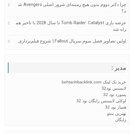
چرا دکتر دووم بدون هیچ زمینه‌ای شرور اصلی Avengers ش
د؟
عرضه بازی Tomb Raider: Catalyst تا سال 2028 با تاخیر هم
راه شد
اولین تصاویر فصل سوم سریال Fallout | شروع فیلم‌برداری
مدیر :
خرید بک لینک behtarinbacklink.com
لایسنس نود32
پسورد نود 32
اوکلی لایسنس رایگان نود 32
همیار نود 32
بهترین سئو
رایگان