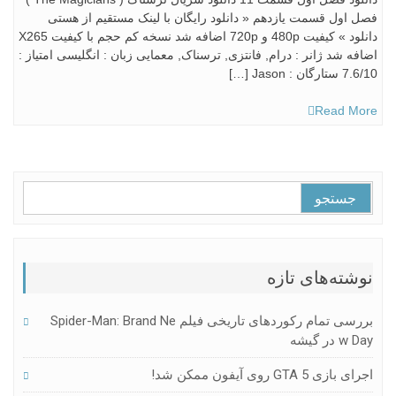
فصل اول قسمت یازدهم « دانلود رایگان با لینک مستقیم از هستی
دانلود » کیفیت 480p و 720p اضافه شد نسخه کم حجم با کیفیت X265
اضافه شد ژانر : درام, فانتزی, ترسناک, معمایی زبان : انگلیسی امتیاز :
7.6/10 ستارگان : Jason […]
Read More
جستجو
برای:
نوشته‌های تازه
بررسی تمام رکوردهای تاریخی فیلم Spider-Man: Brand Ne
W Day در گیشه
اجرای بازی GTA 5 روی آیفون ممکن شد!