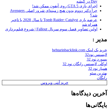
Day در گیشه
اجرای بازی GTA 5 روی آیفون ممکن شد!
چرا دکتر دووم بدون هیچ زمینه‌ای شرور اصلی Avengers
شد؟
عرضه بازی Tomb Raider: Catalyst تا سال 2028 با تاخیر
همراه شد
اولین تصاویر فصل سوم سریال Fallout | شروع فیلم‌برداری
مدیر :
خرید بک لینک behtarinbacklink.com
لایسنس نود32
پسورد نود 32
اوکلی لایسنس رایگان نود 32
همیار نود 32
بهترین سئو
رایگان
خرید آنتی ویروس
آخرین دیدگاه‌ها
بایگانی‌ها