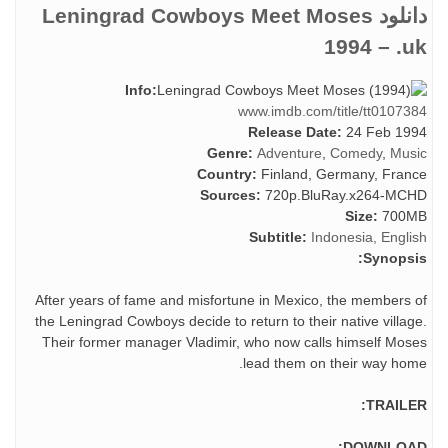
دانلود Leningrad Cowboys Meet Moses
1994 – .uk
Info:
www.imdb.com/title/tt0107384
Release Date:
24 Feb 1994
Genre:
Adventure
,
Comedy
,
Music
Country:
Finland, Germany, France
Sources:
720p.BluRay.x264-MCHD
Size:
700MB
Subtitle:
Indonesia, English
Synopsis:
After years of fame and misfortune in Mexico, the members of
the Leningrad Cowboys decide to return to their native village.
Their former manager Vladimir, who now calls himself Moses
lead them on their way home.
TRAILER:
DOWNLOAD: