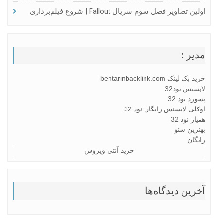
اولین تصاویر فصل سوم سریال Fallout | شروع فیلم‌برداری
مدیر :
خرید بک لینک behtarinbacklink.com
لایسنس نود32
پسورد نود 32
اوکلی لایسنس رایگان نود 32
همیار نود 32
بهترین سئو
رایگان
خرید آنتی ویروس
آخرین دیدگاه‌ها