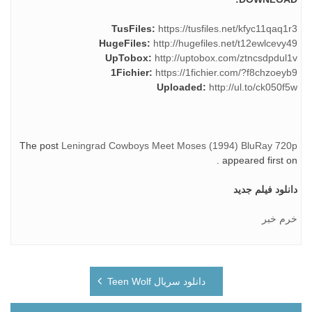
TusFiles:
https://tusfiles.net/kfyc11qaq1r3
HugeFiles:
http://hugefiles.net/t12ewlcevy49
UpTobox:
http://uptobox.com/ztncsdpdul1v
1Fichier:
https://1fichier.com/?f8chzoeyb9
Uploaded:
http://ul.to/ck050f5w
The post
Leningrad Cowboys Meet Moses (1994) BluRay 720p
.
appeared first on
دانلود فیلم جدید
خرم خبر
راهبری
دانلود سریال Teen Wolf
نوشته