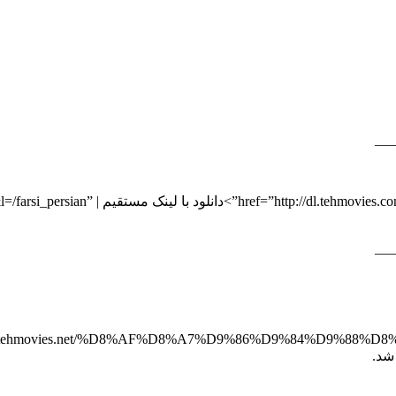
___
.2016.HDrip.Tehmovies.net.mkv” target=”_blank
___