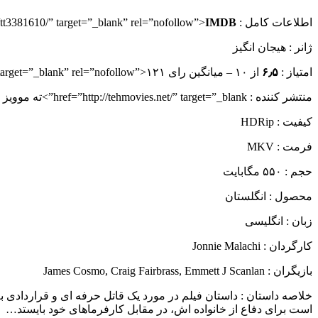
اطلاعات کامل : href=”http://www.imdb.com/title/tt3381610/” target=”_blank” rel=”nofollow”>
IMDB
ژانر : هیجان انگیز
امتياز :
۶٫۵
از ۱۰ – میانگین رای href=”http://www.imdb.com/title/tt3381610/ratings” target=”_blank” rel=”nofollow”>۱۲۱ نفر
منتشر کننده : href=”http://tehmovies.net/” target=”_blank”>ته موویز
کیفیت : HDRip
فرمت : MKV
حجم : ۵۵۰ مگابایت
محصول : انگلستان
زبان : انگلیسی
کارگردان : Jonnie Malachi
بازيگران : James Cosmo, Craig Fairbrass, Emmett J Scanlan
است برای دفاع از خانواده اش، در مقابل کارفرماهای خود بایستد…