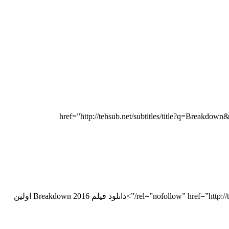
href=”http://dl.tehmovies.com/94/11/Breakdown”>دانلود با لینک مستقیم | href=”http://tehsub.net/subtitles/title?q=Breakdown&l=/farsi_persian”
نوشته rel=”nofollow” href=”http://tehmovies.net/%D8%AF%D8%A7%D9%86%D9%84%D9%88%D8%AF-%D9%81%DB%8C%D9%84%D9%85-breakdown-2016/”>دانلود فیلم Breakdown 2016 اولین