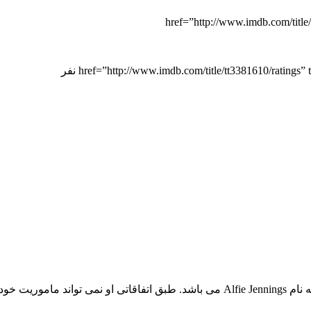
خلاصه داستان : داستان فیلم در مورد یک قاتل حرفه ای و قراردادی به نام Alfie Jennings