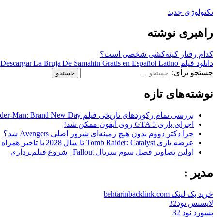
تکنولوژی جدید
راهبری نوشته
کدام رفتار کینه‌کشی شخصی است؟
دانلود فیلم Descargar La Bruja De Samahin Gratis en Español Latino
جستجو برای:
نوشته‌های تازه
بررسی تمام رکوردهای تاریخی فیلم Spider-Man: Brand New Day در گیشه
اجرای بازی GTA 5 روی آیفون ممکن شد!
چرا دکتر دووم بدون هیچ زمینه‌ای شرور اصلی Avengers شد؟
عرضه بازی Tomb Raider: Catalyst تا سال 2028 با تاخیر همراه شد
اولین تصاویر فصل سوم سریال Fallout | شروع فیلم‌برداری
مدیر :
خرید بک لینک behtarinbacklink.com
لایسنس نود32
پسورد نود 32