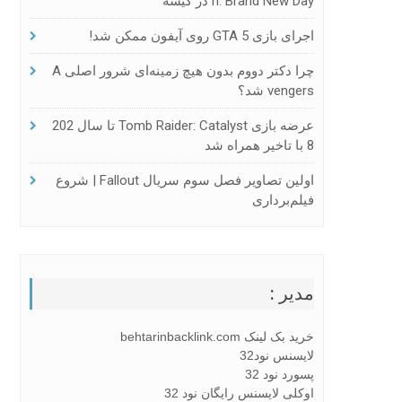
N: Brand New Day در گیشه
اجرای بازی GTA 5 روی آیفون ممکن شد!
چرا دکتر دووم بدون هیچ زمینه‌ای شرور اصلی A
Vengers شد؟
عرضه بازی Tomb Raider: Catalyst تا سال 202
8 با تاخیر همراه شد
اولین تصاویر فصل سوم سریال Fallout | شروع
فیلم‌برداری
مدیر :
خرید بک لینک behtarinbacklink.com
لایسنس نود32
پسورد نود 32
اوکلی لایسنس رایگان نود 32