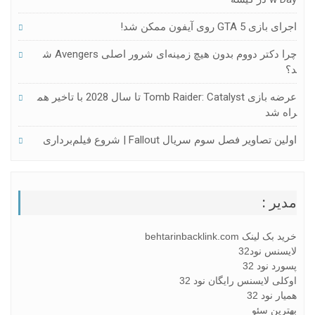
اجرای بازی GTA 5 روی آیفون ممکن شد!
چرا دکتر دووم بدون هیچ زمینه‌ای شرور اصلی Avengers ش
د؟
عرضه بازی Tomb Raider: Catalyst تا سال 2028 با تاخیر هم
راه شد
اولین تصاویر فصل سوم سریال Fallout | شروع فیلم‌برداری
مدیر :
خرید بک لینک behtarinbacklink.com
لایسنس نود32
پسورد نود 32
اوکلی لایسنس رایگان نود 32
همیار نود 32
بهترین سئو