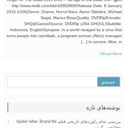
http://www.imdb.com/title/tt3950908/Release Date: 8 January
2016 (USA)Genre: Drama, HorrorStars: Aaron Stielstra, Michael
Segal, Marius BizauQuality: DVDRipEncoder:
SHQ@GanoolSource: DVDRip x264-GHOULSSubtitle:
Indonesia, EnglishSynopsis: In a world ravaged by a virus that
turns people into cannibals, a pregnant woman (Alice) manages
to survive. Alice, in […]
Read More
جستجو
برای:
نوشته‌های تازه
بررسی تمام رکوردهای تاریخی فیلم Spider-Man: Brand Ne
W Day در گیشه