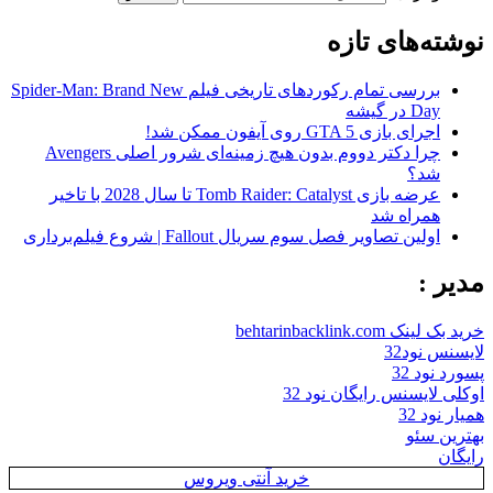
نوشته‌های تازه
بررسی تمام رکوردهای تاریخی فیلم Spider-Man: Brand New
Day در گیشه
اجرای بازی GTA 5 روی آیفون ممکن شد!
چرا دکتر دووم بدون هیچ زمینه‌ای شرور اصلی Avengers
شد؟
عرضه بازی Tomb Raider: Catalyst تا سال 2028 با تاخیر
همراه شد
اولین تصاویر فصل سوم سریال Fallout | شروع فیلم‌برداری
مدیر :
خرید بک لینک behtarinbacklink.com
لایسنس نود32
پسورد نود 32
اوکلی لایسنس رایگان نود 32
همیار نود 32
بهترین سئو
رایگان
خرید آنتی ویروس