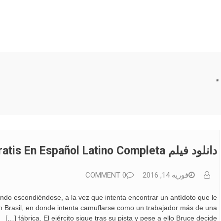
دانلود فیلم Descargar El Increible Hulk Gratis En Español Latino Completa
فوریه 14, 2016
0 COMMENT
ndo escondiéndose, a la vez que intenta encontrar un antídoto que le
 en Brasil, en donde intenta camuflarse como un trabajador más de una
fábrica. El ejército sigue tras su pista y pese a ello Bruce decide […]