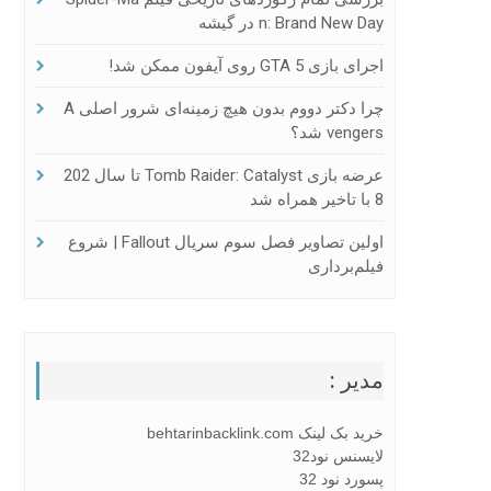
N: Brand New Day در گیشه
اجرای بازی GTA 5 روی آیفون ممکن شد!
چرا دکتر دووم بدون هیچ زمینه‌ای شرور اصلی A
Vengers شد؟
عرضه بازی Tomb Raider: Catalyst تا سال 202
8 با تاخیر همراه شد
اولین تصاویر فصل سوم سریال Fallout | شروع
فیلم‌برداری
مدیر :
خرید بک لینک behtarinbacklink.com
لایسنس نود32
پسورد نود 32