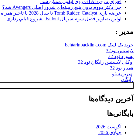
اجرای بازی GTA 5 روی آیفون ممکن شد!
چرا دکتر دووم بدون هیچ زمینه‌ای شرور اصلی Avengers شد؟
عرضه بازی Tomb Raider: Catalyst تا سال 2028 با تاخیر همراه شد
اولین تصاویر فصل سوم سریال Fallout | شروع فیلم‌برداری
مدیر :
خرید بک لینک behtarinbacklink.com
لایسنس نود32
پسورد نود 32
اوکلی لایسنس رایگان نود 32
همیار نود 32
بهترین سئو
رایگان
آخرین دیدگاه‌ها
بایگانی‌ها
آگوست 2026
جولای 2026