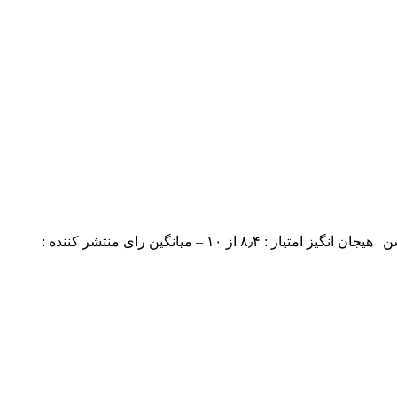
دانلود فیلم Blood Father 2016 دانلود فیلم Blood Father 2016 با لینک مستقیم کیفیت ۷۲۰p Web-DL اضافه شد اطلاعات کامل : ژانر : اکشن | هیجان انگیز امتياز : ۸٫۴ از ۱۰ – میانگین رای منتشر کننده :