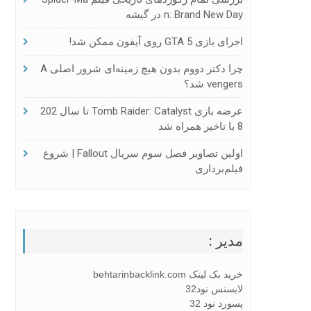
N: Brand New Day در گیشه
اجرای بازی GTA 5 روی آیفون ممکن شد!
چرا دکتر دووم بدون هیچ زمینه‌ای شرور اصلی A
Vengers شد؟
عرضه بازی Tomb Raider: Catalyst تا سال 202
8 با تاخیر همراه شد
اولین تصاویر فصل سوم سریال Fallout | شروع
فیلم‌برداری
مدیر :
خرید بک لینک behtarinbacklink.com
لایسنس نود32
پسورد نود 32