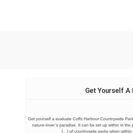
Get Yourself A
Get yourself a evaluate Coffs Harbour Countrywide Parks
nature-lover’s paradise. It can be set up within in th
of countrywide parks when within th