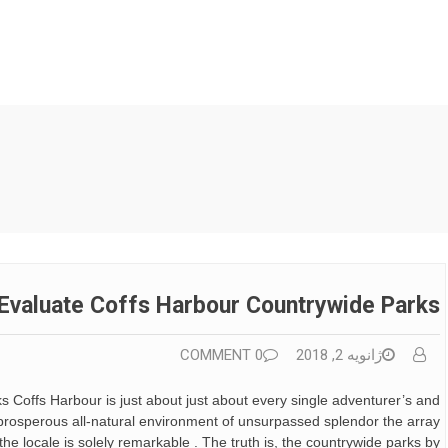
 Evaluate Coffs Harbour Countrywide Parks
ژانویه 2, 2018
0 COMMENT
 Coffs Harbour is just about just about every single adventurer’s and
e prosperous all-natural environment of unsurpassed splendor the array
e locale is solely remarkable . The truth is, the countrywide parks by […]