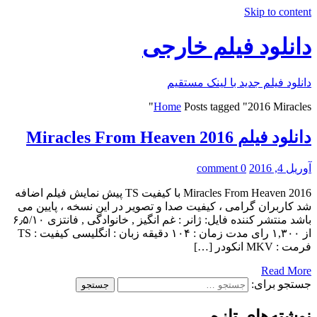
Skip to content
دانلود فیلم خارجی
دانلود فیلم جدید با لینک مستقیم
Home
Posts tagged "2016 Miracles"
دانلود فیلم Miracles From Heaven 2016
آوریل 4, 2016
0 comment
Miracles From Heaven 2016 با کیفیت TS پیش نمایش فیلم اضافه
شد کاربران گرامی ، کیفیت صدا و تصویر در این نسخه ، پایین می
باشد منتشر کننده فایل: ژانر : غم انگیز , خانوادگی , فانتزی ۶٫۵/۱۰
از ۱,۳۰۰ رای مدت زمان : ۱۰۴ دقیقه زبان : انگلیسی کیفیت : TS
فرمت : MKV انکودر […]
Read More
جستجو برای:
نوشته‌های تازه