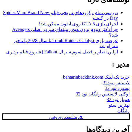
بررسی تمام رکوردهای تاریخی فیلم Spider-Man: Brand New
Day در گیشه
اجرای بازی GTA 5 روی آیفون ممکن شد!
چرا دکتر دووم بدون هیچ زمینه‌ای شرور اصلی Avengers
شد؟
عرضه بازی Tomb Raider: Catalyst تا سال 2028 با تاخیر
همراه شد
اولین تصاویر فصل سوم سریال Fallout | شروع فیلم‌برداری
مدیر :
خرید بک لینک behtarinbacklink.com
لایسنس نود32
پسورد نود 32
اوکلی لایسنس رایگان نود 32
همیار نود 32
بهترین سئو
رایگان
خرید آنتی ویروس
آخرین دیدگاه‌ها