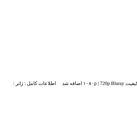
دانلود فیلم The Mummy: Tomb of the Dragon Emperor 2008 دانلود فیلم The Mummy: Tomb of the Dragon Emperor 2008 با لینک مستقیم کیفیت ۱۰۸۰p | 720p Bluray اضافه شد اطلاعات کامل : ژانر :