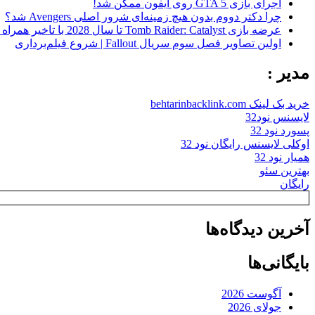
اجرای بازی GTA 5 روی آیفون ممکن شد!
چرا دکتر دووم بدون هیچ زمینه‌ای شرور اصلی Avengers شد؟
عرضه بازی Tomb Raider: Catalyst تا سال 2028 با تاخیر همراه شد
اولین تصاویر فصل سوم سریال Fallout | شروع فیلم‌برداری
مدیر :
خرید بک لینک behtarinbacklink.com
لایسنس نود32
پسورد نود 32
اوکلی لایسنس رایگان نود 32
همیار نود 32
بهترین سئو
رایگان
آخرین دیدگاه‌ها
بایگانی‌ها
آگوست 2026
جولای 2026