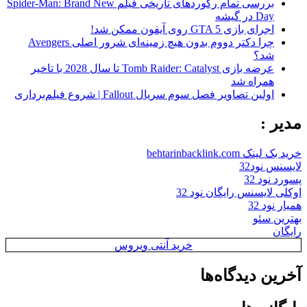
بررسی تمام رکوردهای تاریخی فیلم Spider-Man: Brand New
Day در گیشه
اجرای بازی GTA 5 روی آیفون ممکن شد!
چرا دکتر دووم بدون هیچ زمینه‌ای شرور اصلی Avengers
شد؟
عرضه بازی Tomb Raider: Catalyst تا سال 2028 با تاخیر
همراه شد
اولین تصاویر فصل سوم سریال Fallout | شروع فیلم‌برداری
مدیر :
خرید بک لینک behtarinbacklink.com
لایسنس نود32
پسورد نود 32
اوکلی لایسنس رایگان نود 32
همیار نود 32
بهترین سئو
رایگان
خرید آنتی ویروس
آخرین دیدگاه‌ها