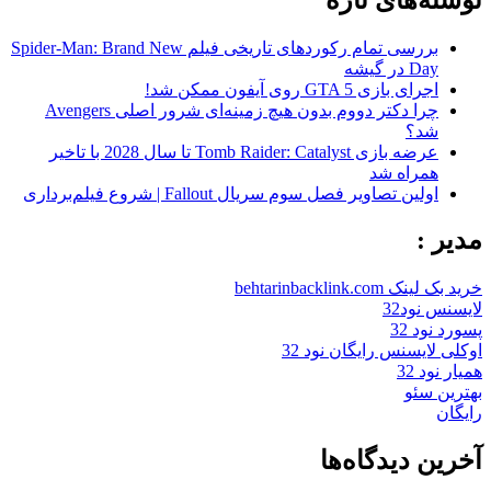
بررسی تمام رکوردهای تاریخی فیلم Spider-Man: Brand New
Day در گیشه
اجرای بازی GTA 5 روی آیفون ممکن شد!
چرا دکتر دووم بدون هیچ زمینه‌ای شرور اصلی Avengers
شد؟
عرضه بازی Tomb Raider: Catalyst تا سال 2028 با تاخیر
همراه شد
اولین تصاویر فصل سوم سریال Fallout | شروع فیلم‌برداری
مدیر :
خرید بک لینک behtarinbacklink.com
لایسنس نود32
پسورد نود 32
اوکلی لایسنس رایگان نود 32
همیار نود 32
بهترین سئو
رایگان
آخرین دیدگاه‌ها