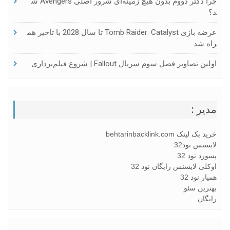
چرا دکتر دووم بدون هیچ زمینه‌ای شرور اصلی Avengers ش
د؟
عرضه بازی Tomb Raider: Catalyst تا سال 2028 با تاخیر هم
راه شد
اولین تصاویر فصل سوم سریال Fallout | شروع فیلم‌برداری
مدیر :
خرید بک لینک behtarinbacklink.com
لایسنس نود32
پسورد نود 32
اوکلی لایسنس رایگان نود 32
همیار نود 32
بهترین سئو
رایگان