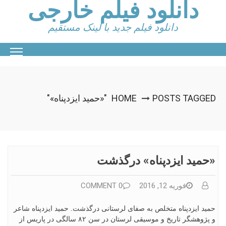
دانلود فیلم خارجی
Ski
t
conten
دانلود فیلم جدید با لینک مستقیم
POSTS TAGGED "«حمید ایزدپناه»"
HOME
«حمید ایزدپناه» درگذشت
فوریه 12, 2016
0 COMMENT
حمید ایزدپناه متخلص به صفای لرستانی درگذشت. حمید ایزدپناه شاعر
و پژوهشگر تاریخ و موسیقی لرستان در سن ۸۲ سالگی در پاریس از