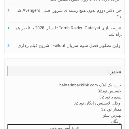
چرا دکتر دووم بدون هیچ زمینه‌ای شرور اصلی Avengers ش
د؟
عرضه بازی Tomb Raider: Catalyst تا سال 2028 با تاخیر هم
راه شد
اولین تصاویر فصل سوم سریال Fallout | شروع فیلم‌برداری
مدیر :
خرید بک لینک behtarinbacklink.com
لایسنس نود32
پسورد نود 32
اوکلی لایسنس رایگان نود 32
همیار نود 32
بهترین سئو
رایگان
خرید آنتی ویروس